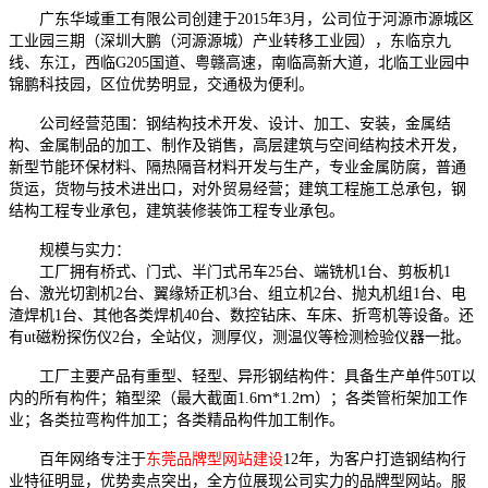
广东华域重工有限公司创建于2015年3月，公司位于河源市源城区
工业园三期（深圳大鹏（河源源城）产业转移工业园），东临京九
线、东江，西临G205国道、粤赣高速，南临高新大道，北临工业园中
锦鹏科技园，区位优势明显，交通极为便利。
公司经营范围：钢结构技术开发、设计、加工、安装，金属结
构、金属制品的加工、制作及销售，高层建筑与空间结构技术开发，
新型节能环保材料、隔热隔音材料开发与生产，专业金属防腐，普通
货运，货物与技术进出口，对外贸易经营；建筑工程施工总承包，钢
结构工程专业承包，建筑装修装饰工程专业承包。
规模与实力：
工厂拥有桥式、门式、半门式吊车25台、端铣机1台、剪板机1
台、激光切割机2台、翼缘矫正机3台、组立机2台、抛丸机组1台、电
渣焊机1台、其他各类焊机40台、数控钻床、车床、折弯机等设备。还
有ut磁粉探伤仪2台，全站仪，测厚仪，测温仪等检测检验仪器一批。
工厂主要产品有重型、轻型、异形钢结构件：具备生产单件50T以
内的所有构件；箱型梁（最大截面1.6ｍ*1.2ｍ）；各类管桁架加工作
业；各类拉弯构件加工；各类精品构件加工制作。
百年网络专注于
东莞品牌型网站建设
12年，为客户打造钢结构行
业特征明显，优势卖点突出，全方位展现公司实力的品牌型网站。服